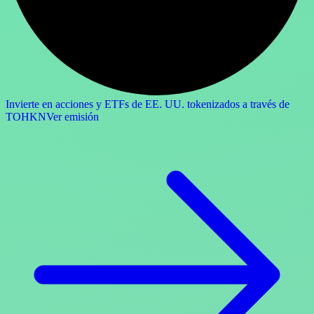
Invierte en acciones y ETFs de EE. UU. tokenizados a través de
TOHKN
Ver emisión