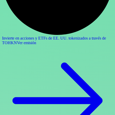
Invierte en acciones y ETFs de EE. UU. tokenizados a través de
TOHKN
Ver emisión