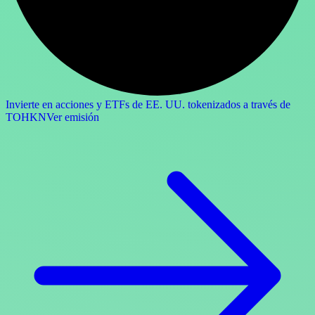
Invierte en acciones y ETFs de EE. UU. tokenizados a través de
TOHKN
Ver emisión