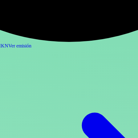
OHKN
Ver emisión