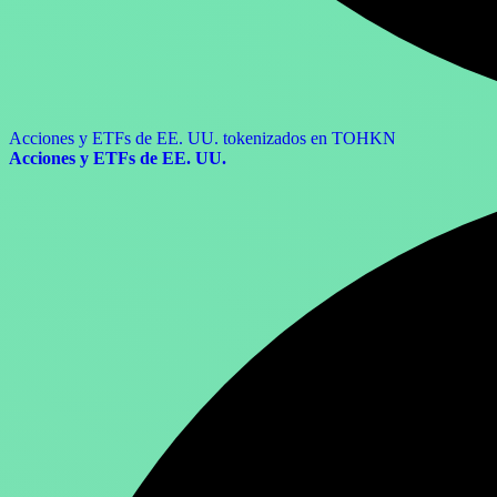
Acciones y ETFs de EE. UU. tokenizados en TOHKN
Acciones y ETFs de EE. UU.